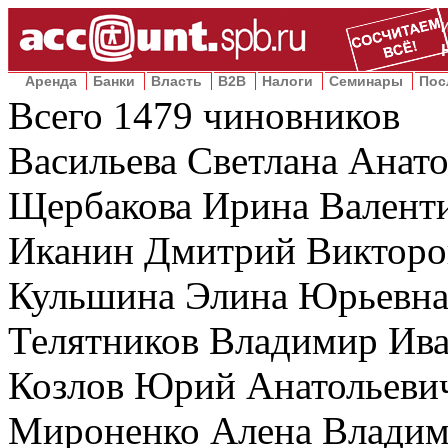
Аренда
Банки
Власть
B2B
Налоги
Семинары
Пос
Всего
1479
чиновников
Васильева Светлана Анато
Щербакова Ирина Валенти
Иканин Дмитрий Викторо
Кульшина Элина Юрьевна
Телятников Владимир Ив
Козлов Юрий Анатольеви
Мироненко Алена Владим