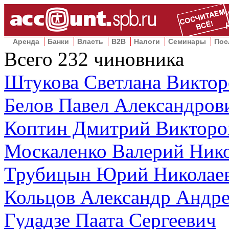
Аренда
Банки
Власть
B2B
Налоги
Семинары
Пос
Всего
232
чиновника
Штукова Светлана Виктор
Белов Павел Александров
Коптин Дмитрий Викторо
Москаленко Валерий Ник
Трубицын Юрий Николае
Кольцов Александр Андр
Гудадзе Паата Сергеевич