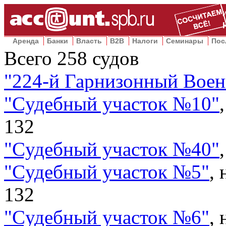
Аренда
Банки
Власть
B2B
Налоги
Семинары
Пос
Всего
258
судов
"
224-й Гарнизонный Вое
"
Cудебный участок №10
"
132
"
Cудебный участок №40
"
"
Cудебный участок №5
"
,
132
"
Cудебный участок №6
"
,