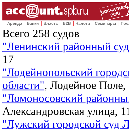
Аренда
Банки
Власть
B2B
Налоги
Семинары
Пос
Всего
258
судов
"
Ленинский районный су
17
"
Лодейнопольский городс
области
"
,
Лодейное Поле, 
"
Ломоносовский районны
Александровская улица, 1
"
Лужский городской суд 