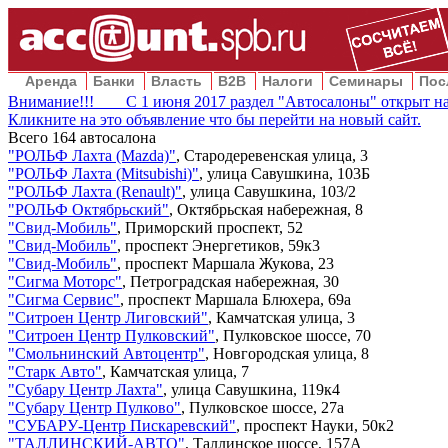
Аренда
Банки
Власть
B2B
Налоги
Семинары
Пос
Внимание!!! С 1 июня 2017 раздел "Автосалоны" открыт на
Кликните на это объявление что бы перейти на новый сайт.
Всего
164
автосалона
"
РОЛЬФ Лахта (Mazda)
"
,
Стародеревенская улица, 3
"
РОЛЬФ Лахта (Mitsubishi)
"
,
улица Савушкина, 103Б
"
РОЛЬФ Лахта (Renault)
"
,
улица Савушкина, 103/2
"
РОЛЬФ Октябрьский
"
,
Октябрьская набережная, 8
"
Свид-Мобиль
"
,
Приморский проспект, 52
"
Свид-Мобиль
"
,
проспект Энергетиков, 59к3
"
Свид-Мобиль
"
,
проспект Маршала Жукова, 23
"
Сигма Моторс
"
,
Петроградская набережная, 30
"
Сигма Сервис
"
,
проспект Маршала Блюхера, 69а
"
Ситроен Центр Лиговский
"
,
Камчатская улица, 3
"
Ситроен Центр Пулковский
"
,
Пулковское шоссе, 70
"
Смольнинский Автоцентр
"
,
Новгородская улица, 8
"
Старк Авто
"
,
Камчатская улица, 7
"
Субару Центр Лахта
"
,
улица Савушкина, 119к4
"
Субару Центр Пулково
"
,
Пулковское шоссе, 27а
"
СУБАРУ-Центр Пискаревский
"
,
проспект Науки, 50к2
"
ТАЛЛИНСКИЙ-АВТО
"
,
Таллинское шоссе, 157А