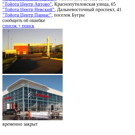
"
Тойота Центр Автово
"
,
Краснопутиловская улица, 65
"
Тойота Центр Невский
"
,
Дальневосточный проспект, 41
"
Тойота Центр Парнас
"
,
поселок Бугры
сообщить об ошибке
cписок + поиск
временно закрыт