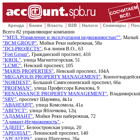
Аренда
Банки
Власть
B2B
Налоги
Семинары
Пос
Всего
82
управляющие компании
"
"МТЛ. Управление и эксплуатация недвижимостью"
"
,
Малый п
"
BCM GROUP
"
,
Мойки Реки набережная, 58а
"
DCI-PROJECTS
"
,
6-я линия В.О., 63
"
Fort Group
"
,
Гражданский проспект, 41б
"
KROL
"
,
улица Магнитогорская, 51
"
LCMC
"
,
Невский проспект, 105
"
MARIS PROPERTIES
"
,
Невский проспект, 104А
"
MEGAPOLIS PROPERTY MANAGEMENT
"
,
Конногвардейски
"
NORDEST
"
,
Большой Сампсониевский проспект, 66а
"
PROFMAN
"
,
улица Профессора Качалова, 9
"
RENAISSANCE PROPERTY MANAGEMENT
"
,
Владимирский
"
SRV
"
,
проспект Шаумяна, 4к1а
"
АВАНГАРД
"
,
улица Комсомола, 41а
"
АВГУСТ
"
,
улица Яблочкова, 12ц
"
АДАМАНТ
"
,
Мойки Реки набережная, 72
"
Адамант-Недвижимость
"
,
-
"
АДЕПТ
"
,
Белоостровская улица, 20
"
АРЕОПАГ
"
,
Ленинский проспект, 140
"
АРСАГЕРА
"
,
улица Шателена, 26а