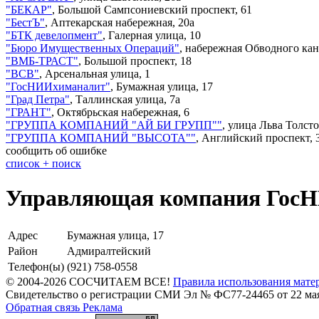
"
БЕКАР
"
,
Большой Сампсониевский проспект, 61
"
БестЪ
"
,
Аптекарская набережная, 20а
"
БТК девелопмент
"
,
Галерная улица, 10
"
Бюро Имущественных Операций
"
,
набережная Обводного кан
"
ВМБ-ТРАСТ
"
,
Большой проспект, 18
"
ВСВ
"
,
Арсенальная улица, 1
"
ГосНИИхиманалит
"
,
Бумажная улица, 17
"
Град Петра
"
,
Таллинская улица, 7а
"
ГРАНТ
"
,
Октябрьская набережная, 6
"
ГРУППА КОМПАНИЙ "АЙ БИ ГРУПП"
"
,
улица Льва Толсто
"
ГРУППА КОМПАНИЙ "ВЫСОТА"
"
,
Английский проспект, 
сообщить об ошибке
cписок + поиск
Управляющая компания Гос
Адрес
Бумажная улица, 17
Район
Адмиралтейский
Телефон(ы)
(921) 758-0558
© 2004-2026 СОСЧИТАЕМ ВСЕ!
Правила использования мате
Свидетельство о регистрации СМИ Эл № ФС77-24465 от 22 мая
Обратная связь
Реклама