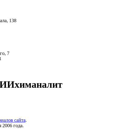
ала, 138
го, 7
3
НИИхиманалит
риалов сайта
.
 2006 года.