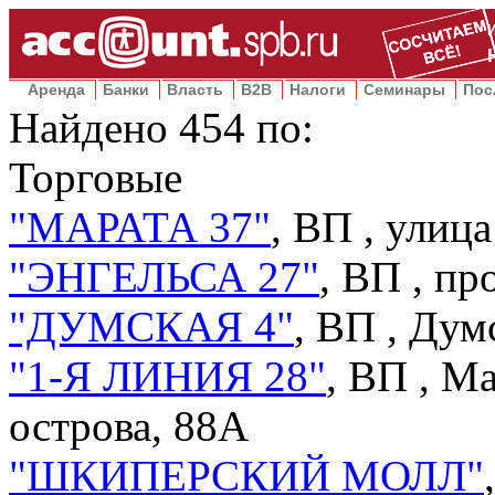
Аренда
Банки
Власть
B2B
Налоги
Семинары
Пос
Найдено
454
по:
Торговые
"МАРАТА 37"
, ВП ,
улица
"ЭНГЕЛЬСА 27"
, ВП ,
про
"ДУМСКАЯ 4"
, ВП ,
Думс
"1-Я ЛИНИЯ 28"
, ВП ,
Ма
острова, 88А
"ШКИПЕРСКИЙ МОЛЛ"