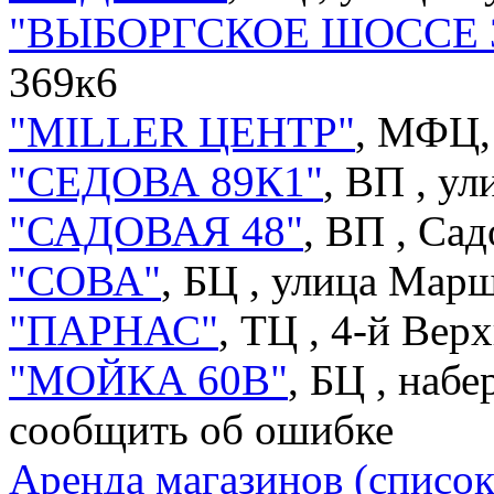
"ВЫБОРГСКОЕ ШОССЕ 
369к6
"MILLER ЦЕНТР"
, МФЦ
"СЕДОВА 89К1"
, ВП ,
ул
"САДОВАЯ 48"
, ВП ,
Сад
"СОВА"
, БЦ ,
улица Марш
"ПАРНАС"
, ТЦ ,
4-й Верх
"МОЙКА 60В"
, БЦ ,
набе
сообщить об ошибке
Аренда магазинов (cписок