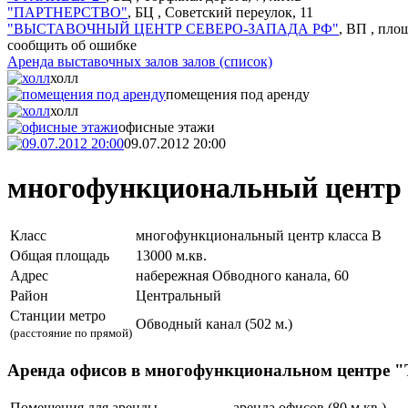
"ПАРТНЕРСТВО"
, БЦ ,
Советский переулок, 11
"ВЫСТАВОЧНЫЙ ЦЕНТР СЕВЕРО-ЗАПАДА РФ"
, ВП ,
площ
сообщить об ошибке
Аренда выставочных залов залов (cписок)
холл
помещения под аренду
холл
офисные этажи
09.07.2012 20:00
многофункциональный цент
Класс
многофункциональный центр класса B
Общая площадь
13000 м.кв.
Адрес
набережная Обводного канала, 60
Район
Центральный
Станции метро
Обводный канал (502 м.)
(расстояние по прямой)
Аренда офисов в многофункциональном центре
Помещения для аренды
аренда офисов (80 м.кв.)