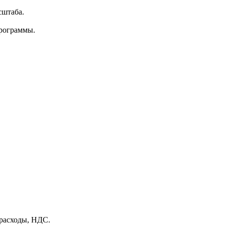
сштаба.
программы.
 расходы, НДС.