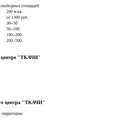
и свободных площадей
200 м.кв.
от 1300 руб.
30--50
50--100
100--200
200--500
м центре "ТКАЧИ"
го центра "ТКАЧИ"
й территории