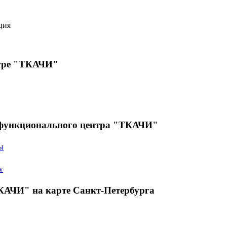
ция
тре "ТКАЧИ"
офункционального центра "ТКАЧИ"
ы
w
КАЧИ" на карте Санкт-Петербурга