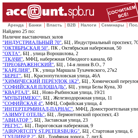
Аренда
Банки
Власть
B2B
Налоги
Семинары
Пос
Найдено
25
по:
Наличие выставочных залов
"ИНДУСТРИАЛЬНЫЙ 70"
, БЦ ,
Индустриальный проспект, 7
"ОКТЯБРЬСКАЯ 50"
, ПК ,
Октябрьская набережная, 50
"ОХТА"
, БЦ ,
улица Ворошилова, 2
"ТКАЧИ"
, МФЦ,
набережная Обводного канала, 60
"ПРЕОБРАЖЕНСКИЙ"
, БЦ ,
14-я линия В.О., 7
"КАРЕЛИЯ"
, ГК ,
улица Маршала Тухачевского, 27к2
"БЕРЕГ"
, БЦ ,
Краснопутиловская улица, 46А
"ХИМИЧЕСКИЙ ПЕРЕУЛОК 1К2"
, БЦ ,
Химический переулок
"СОФИЙСКАЯ ПЛОЩАДЬ"
, БЦ ,
улица Белы Куна, 30
"КВАРТАЛ"
, БЦ ,
Ново-Рыбинская улица, 19/21
"МУЛЬТИМЕКС"
, БЦ ,
Железнодорожная улица, 11
"СОФИЙСКАЯ 4"
, МФЦ,
Софийская улица, 4
"ИНТЕРТЕРМИНАЛ-ПАРНАС"
, МФЦ,
Домостроительная ули
"АЗИМУТ ОТЕЛЬ"
, БЦ ,
Лермонтовский проспект, 43
"АВИАТОР "
, БЦ ,
Заставская улица, 23
"РЕГУС"
, БЦ ,
Пироговская набережная, 9
"AIRPORTCITY ST.PETERSBURG"
, БЦ ,
Стартовая улица, 6
"ГУЛЛИВЕР 2"
, БЦ ,
Торфяная дорога, 7, лит.Б