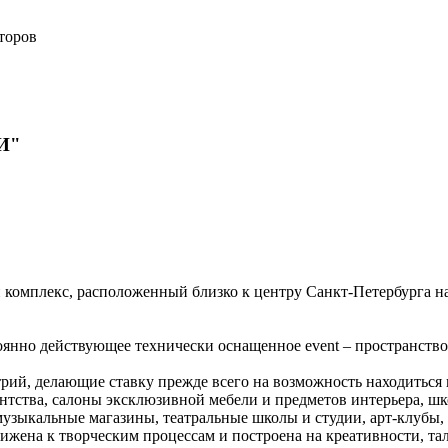
торов
ЧИ"
омплекс, расположенный близко к центру Санкт-Петербурга на
тоянно действующее технически оснащенное event – пространств
ий, делающие ставку прежде всего на возможность находиться 
ентства, салоны эксклюзивной мебели и предметов интерьера, ш
музыкальные магазины, театральные школы и студии, арт-клубы
ижена к творческим процессам и построена на креативности, та