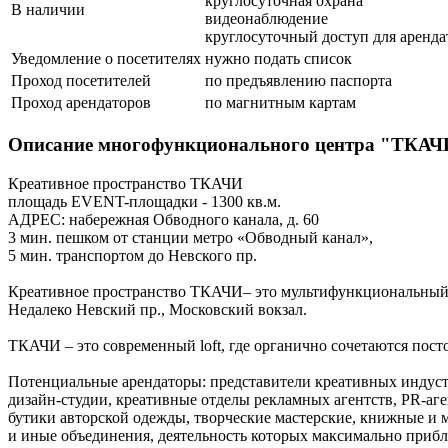
круглосуточная охрана
В наличии
видеонаблюдение
круглосуточный доступ для аренда
Уведомление о посетителях
нужно подать список
Проход посетителей
по предъявлению паспорта
Проход арендаторов
по магнитным картам
Описание многофункционального центра "ТКА
Креативное пространство ТКАЧИ
площадь EVENT-площадки - 1300 кв.м.
АДРЕС: набережная Обводного канала, д. 60
3 мин. пешком от станции метро «Обводный канал»,
5 мин. транспортом до Невского пр.
Креативное пространство ТКАЧИ– это мультифункциональный к
Недалеко Невский пр., Московский вокзал.
ТКАЧИ – это современный loft, где органично сочетаются пос
Потенциальные арендаторы: представители креативных индустр
дизайн-студии, креативные отделы рекламных агентств, PR-аг
бутики авторской одежды, творческие мастерские, книжные и 
и иные объединения, деятельность которых максимально прибл