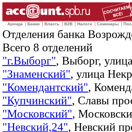
Аренда
Банки
Власть
B2B
Налоги
Семинары
Пос
Отделения банка Возрожд
Всего
8
отделений
"г.Выборг"
,
Выборг, улиц
"Знаменский"
,
улица Некр
"Комендантский"
,
Коменда
"Купчинский"
,
Славы прос
"Московский"
,
Московски
"Невский,24"
,
Невский про