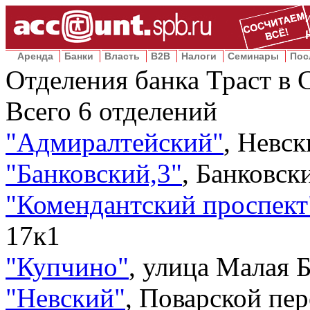
Аренда
Банки
Власть
B2B
Налоги
Семинары
Пос
Отделения банка Траст в 
Всего
6
отделений
"Адмиралтейский"
,
Невск
"Банковский,3"
,
Банковски
"Комендантский проспект
17к1
"Купчино"
,
улица Малая Б
"Невский"
,
Поварской пер