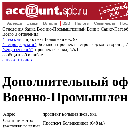
Аренда
Банки
Власть
B2B
Налоги
Семинары
Пос
Отделения банка Военно-Промышленный Банк в Санкт-Петерб
Всего
3
отделения
"Невский"
,
проспект Большевиков, 9к1
"Петроградский"
,
Большой проспект Петроградской стороны, 7
"Фрунзенский"
,
проспект Славы, 52к1
сообщить об ошибке
список + поиск
Дополнительный оф
Военно-Промышлен
Адрес
проспект Большевиков, 9к1
Станции метро
Проспект Большевиков (648 м.)
(расстояние по прямой)