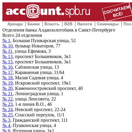
Аренда
Банки
Власть
B2B
Налоги
Семинары
Пос
Отделения банка Алданзолотобанк в Санкт-Петербурге
Всего
24
отделения
№ 1
,
Большая Пушкарская улица, 52
№ 10
,
бульвар Новаторов, 77
№ 11
,
улица Ефимова, 3
№ 13
,
проспект Большевиков, 3к1
№ 15
,
проспект Большевиков, 3к1
№ 16
,
Саблинская улица, 13
№ 17
,
Караванная улица, 11/64
№ 18
,
Малая Садовая улица, 4
№ 19
,
Искровский проспект, 19к1
№ 20
,
Каменноостровский проспект, 40
№ 21
,
Ленинградская улица, 1
№ 22
,
улица Ленсовета, 22
№ 23
,
1-я линия В.О., 46
№ 24
,
Невский проспект, 22-24
№ 25
,
Спасский переулок, 11/1
№ 3
,
Гражданский проспект, 111
№ 4
,
Пушкинская улица, 4
№ 6
,
Яхтенная улица, 1к1