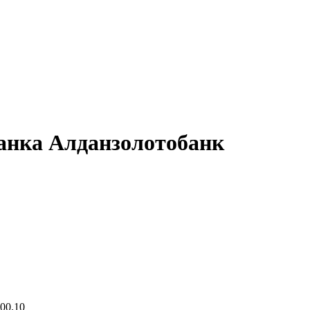
анка Алданзолотобанк
 00.10