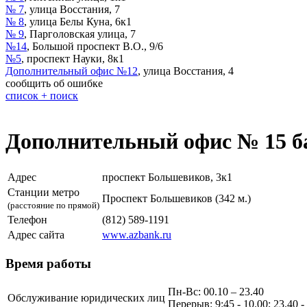
№ 7
,
улица Восстания, 7
№ 8
,
улица Белы Куна, 6к1
№ 9
,
Парголовская улица, 7
№14
,
Большой проспект В.О., 9/6
№5
,
проспект Науки, 8к1
Дополнительный офис №12
,
улица Восстания, 4
сообщить об ошибке
список + поиск
Дополнительный офис № 15 б
Адрес
проспект Большевиков, 3к1
Станции метро
Проспект Большевиков (342 м.)
(расстояние по прямой)
Телефон
(812) 589-1191
Адрес сайта
www.azbank.ru
Время работы
Пн-Вс: 00.10 – 23.40
Обслуживание юридических лиц
Перерыв: 9:45 - 10.00; 23.40 -