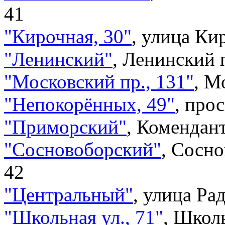
41
"Кирочная, 30"
,
улица Кир
"Ленинский"
,
Ленинский п
"Московский пр., 131"
,
Мо
"Непокорённых, 49"
,
прос
"Приморский"
,
Комендант
"Сосновоборский"
,
Сосно
42
"Центральный"
,
улица Ра
"Школьная ул., 71"
,
Школь