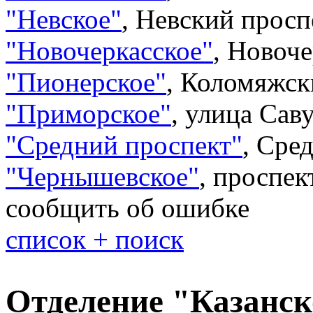
"Невское"
,
Невский проспе
"Новочеркасское"
,
Новоче
"Пионерское"
,
Коломяжски
"Приморское"
,
улица Саву
"Средний проспект"
,
Сред
"Чернышевское"
,
проспек
сообщить об ошибке
список + поиск
Отделение "Казанск