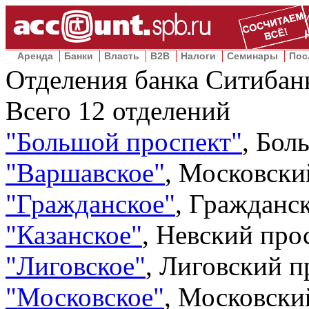
Аренда
Банки
Власть
B2B
Налоги
Семинары
Пос
Отделения банка Ситибан
Всего
12
отделений
"Большой проспект"
,
Боль
"Варшавское"
,
Московский
"Гражданское"
,
Гражданск
"Казанское"
,
Невский прос
"Лиговское"
,
Лиговский пр
"Московское"
,
Московский