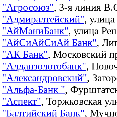
"
Агросоюз
"
,
3-я линия В.О
"
Адмиралтейский
"
,
улица 
"
АйМаниБанк
"
,
улица Реш
"
АйСиАйСиАй Банк
"
,
Лиг
"
АК Банк
"
,
Московский пр
"
Алданзолотобанк
"
,
Новоч
"
Александровский
"
,
Загор
"
Альфа-Банк
"
,
Фурштатск
"
Аспект
"
,
Торжковская ули
"
Балтийский Банк
"
,
Мучно