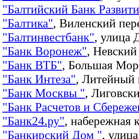
"
Балтийский Банк Развит
"
Балтика
"
,
Виленский пере
"
Балтинвестбанк
"
,
улица 
"
Банк Воронеж
"
,
Невский 
"
Банк ВТБ
"
,
Большая Морс
"
Банк Интеза
"
,
Литейный п
"
Банк Москвы
"
,
Лиговски
"
Банк Расчетов и Сбереж
"
Банк24.ру
"
,
набережная к
"
Банкирский Дом
"
,
улица