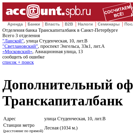
Аренда
Банки
Власть
B2B
Налоги
Семинары
Пос
Отделения банка Транскапиталбанк в Санкт-Петербурге
Всего
3
отделения
"Ланской"
,
улица Студенческая, 10, лит.В
"Светлановский"
,
проспект Энгельса, 33к1, лит.А
«Московский»
,
Авиационная улица, 13
сообщить об ошибке
список + поиск
Дополнительный оф
Транскапиталбанк
Адрес
улица Студенческая, 10, лит.В
Станции метро
Лесная (1034 м.)
(расстояние по прямой)