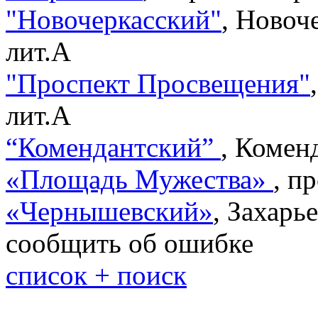
"Новочеркасский"
,
Новоче
лит.А
"Проспект Просвещения"
лит.А
“Комендантский”
,
Коменд
«Площадь Мужества»
,
пр
«Чернышевский»
,
Захарье
сообщить об ошибке
список + поиск