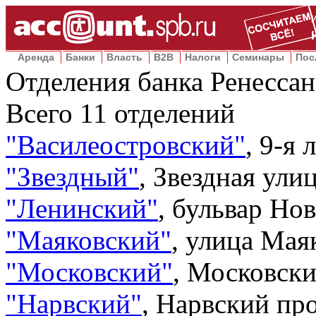
Аренда
Банки
Власть
B2B
Налоги
Семинары
Пос
Отделения банка Ренессан
Всего
11
отделений
"Василеостровский"
,
9-я 
"Звездный"
,
Звездная улиц
"Ленинский"
,
бульвар Нов
"Маяковский"
,
улица Маяк
"Московский"
,
Московский
"Нарвский"
,
Нарвский прос