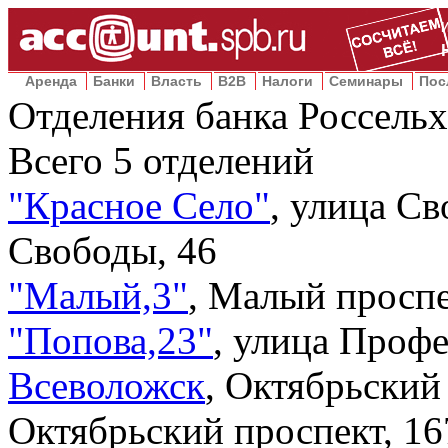
Аренда
Банки
Власть
B2B
Налоги
Семинары
Пос
Отделения банка Россельх
Всего
5
отделений
"Красное Село"
,
улица Св
Свободы, 46
"Малый,3"
,
Малый проспек
"Попова,23"
,
улица Профе
Всеволожск
,
Октябрьский 
Октябрьский проспект, 16