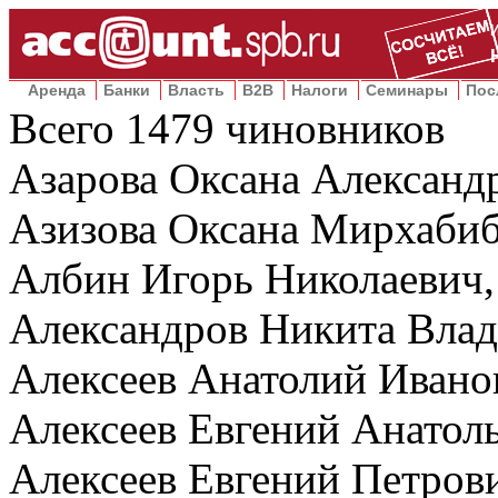
Аренда
Банки
Власть
B2B
Налоги
Семинары
Пос
Всего
1479
чиновников
Азарова Оксана Александ
Азизова Оксана Мирхабиб
Албин Игорь Николаевич,
Александров Никита Вла
Алексеев Анатолий Ивано
Алексеев Евгений Анатол
Алексеев Евгений Петров