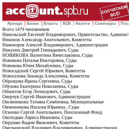
Аренда
Банки
Власть
B2B
Налоги
Семинары
Пос
Всего
1479
чиновников
Никольский Евгений Владимирович, Правительство, Админис
Никонов Александр Анатольевич, Комитеты
Никоноров Алексей Владимирович, Администрации
Никулин Дмитрий Геннадьевич, Суды
НОВИКОВА Валентина Вячеславовна, Суды
Новикова Наталья Викторовна, Суды
Новикова Юлия Михайловна, Суды
Новосадский Сергей Юрьевич, Комитеты
Новоселова Зинаида Алексеевна, Комитеты
Образцова Ирина Сергеевна, Суды
Обухова Екатерина Николаевна, Суды
Объектов Егор Леонидович, Суды
Оверчук Сергей Иванович, Администрации
Овсянникова Татьяна Семёновна, Муниципальные
Овчинникова Наталья Юрьевна , Суды
Огиенко Сергей Анатольевич, Пенсионный Фонд
Околодько Лариса Ивановна, Суды
Окрушко Вадим Яковлевич, Комитеты
Омельницкий Владимир Владимирович, Администрации