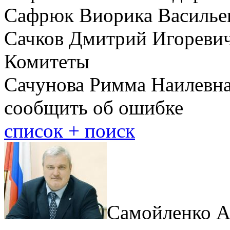
Сафрюк Виорика Васильев
Сачков Дмитрий Игоревич
Комитеты
Сачунова Римма Наилевна
сообщить об ошибке
cписок + поиск
Самойленко А